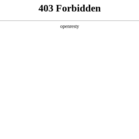
企业业务
个人业务
了解我们
投资者
件
>
笔记本电脑显示屏
显示屏
记本电脑显示器覆盖11.6英寸到18.4英寸全系列产品，具有高分辨
、主动笔、窄边框等特点。产品广泛应用于Chromebook、超
EN
Global